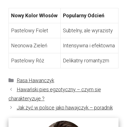
Nowy Kolor Włosów
Popularny Odcień
Pastelowy Fiolet
Subtelny, ale wyrazisty
Neonowa Zieleń
Intensywna i efektowna
Pastelowy Róż
Delikatny romantyzm
Kategorie
Rasa Hawanczyk
Hawański pies egzotyczny – czym się
charakteryzuje ?
Jak żyć w polsce jako hawajczyk – poradnik