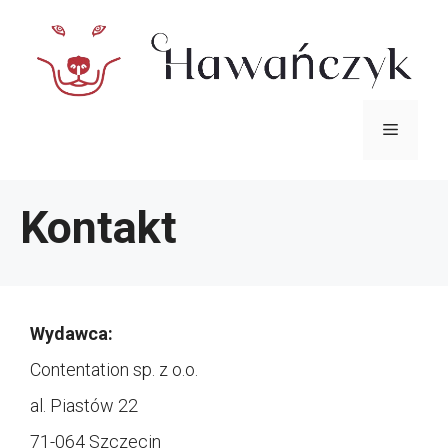
Przejdź
do
treści
Menu
Kontakt
Wydawca:
Contentation sp. z o.o.
al. Piastów 22
71-064 Szczecin