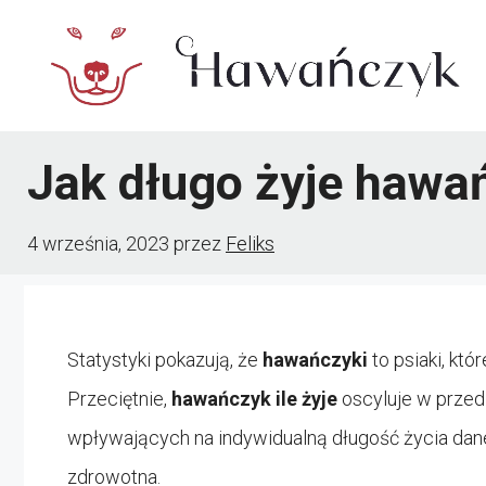
Przejdź
do
treści
Jak długo żyje hawa
4 września, 2023
przez
Feliks
Statystyki pokazują, że
hawańczyki
to psiaki, kt
Przeciętnie,
hawańczyk ile żyje
oscyluje w przedz
wpływających na indywidualną długość życia danego
zdrowotna.