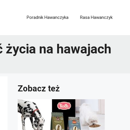
Poradnik Hawanczyka
Rasa Hawanczyk
ć życia na hawajach
Zobacz też