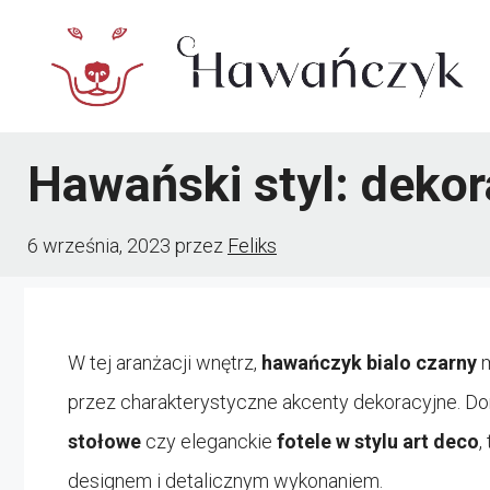
Przejdź
do
treści
Hawański styl: dekor
6 września, 2023
przez
Feliks
W tej aranżacji wnętrz,
hawańczyk bialo czarny
m
przez charakterystyczne akcenty dekoracyjne. Dom
stołowe
czy eleganckie
fotele w stylu art deco
,
designem i detalicznym wykonaniem.