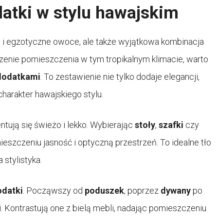
datki w stylu hawajskim
lmy i egzotyczne owoce, ale także wyjątkowa kombinacja
zenie pomieszczenia w tym tropikalnym klimacie, warto
dodatkami
. To zestawienie nie tylko dodaje elegancji,
harakter hawajskiego stylu.
zentują się świeżo i lekko. Wybierając
stoły
,
szafki
czy
szczeniu jasność i optyczną przestrzeń. To idealne tło
 stylistyka.
odatki
. Począwszy od
poduszek
, poprzez
dywany
po
ki. Kontrastują one z bielą mebli, nadając pomieszczeniu