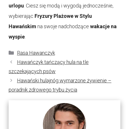
urlopu
. Ciesz się modą i wygodą jednocześnie,
wybierając
Fryzury Plażowe w Stylu
Hawańskim
na swoje nadchodzące
wakacje na
wyspie
.
Kategorie
Rasa Hawanczyk
Hawańczyk tańczący hula na tle
szczekających psów
Hawański hulajnóg wymarzone żywienie –
poradnik zdrowego trybu życia