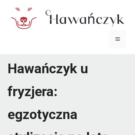
Przejdź
do
treści
Menu
Hawańczyk u
fryzjera:
egzotyczna