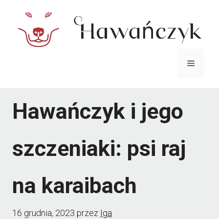
Przejdź
do
treści
Menu
Hawańczyk i jego
szczeniaki: psi raj
na karaibach
16 grudnia, 2023
przez
Iga