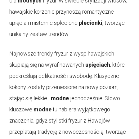
dla
modnych
fryzur. W świecie stylizacji włosów,
hawajskie korzenie przynoszą romantyczne
upięcia i misternie splecione
plecionki
, tworząc
unikalny zestaw trendów.
Najnowsze trendy fryzur z wysp hawajskich
skupiają się na wyrafinowanych
upięciach
, które
podkreślają delikatność i swobodę. Klasyczne
kokony zostały przeniesione na nowy poziom,
stając się lekkie i
modne
jednocześnie. Słowo
kluczowe
modne
tu nabiera wyjątkowego
znaczenia, gdyż stylistki fryzur z Hawajów
przeplatają tradycję z nowoczesnością, tworząc