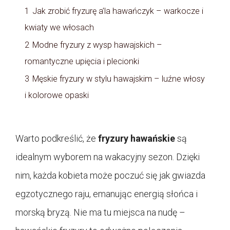
1
Jak zrobić fryzurę a’la hawańczyk – warkocze i
kwiaty we włosach
2
Modne fryzury z wysp hawajskich –
romantyczne upięcia i plecionki
3
Męskie fryzury w stylu hawajskim – luźne włosy
i kolorowe opaski
Warto podkreślić, że
fryzury hawańskie
są
idealnym wyborem na wakacyjny sezon. Dzięki
nim, każda kobieta może poczuć się jak gwiazda
egzotycznego raju, emanując energią słońca i
morską bryzą. Nie ma tu miejsca na nudę –