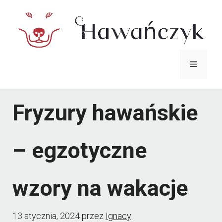
Przejdź
do
treści
Menu
Fryzury hawańskie
– egzotyczne
wzory na wakacje
13 stycznia, 2024
przez
Ignacy