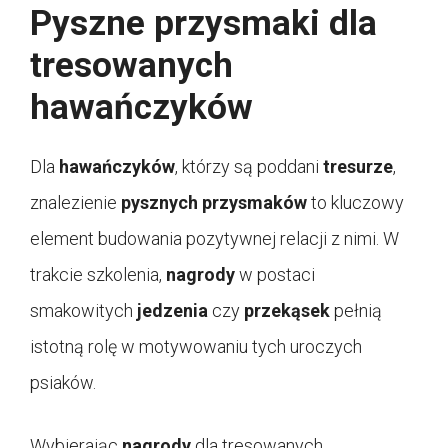
Pyszne przysmaki dla
tresowanych
hawańczyków
Dla
hawańczyków
, którzy są poddani
tresurze
,
znalezienie
pysznych przysmaków
to kluczowy
element budowania pozytywnej relacji z nimi. W
trakcie szkolenia,
nagrody
w postaci
smakowitych
jedzenia
czy
przekąsek
pełnią
istotną rolę w motywowaniu tych uroczych
psiaków.
Wybierając
nagrody
dla tresowanych