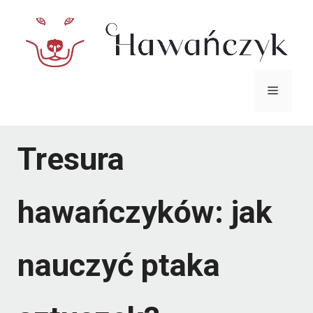
Przejdź
do
treści
Menu
Tresura
hawańczyków: jak
nauczyć ptaka