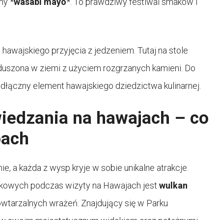
ny *
wasabi mayo
*. To prawdziwy festiwal smaków i
 hawajskiego przyjęcia z jedzeniem. Tutaj na stole
duszona w ziemi z użyciem rozgrzanych kamieni. Do
eodłączny element hawajskiego dziedzictwa kulinarnej.
wiedzania na hawajach – co
pach
 a każda z wysp kryje w sobie unikalne atrakcje.
owych podczas wizyty na Hawajach jest
wulkan
powtarzalnych wrażeń. Znajdujący się w Parku