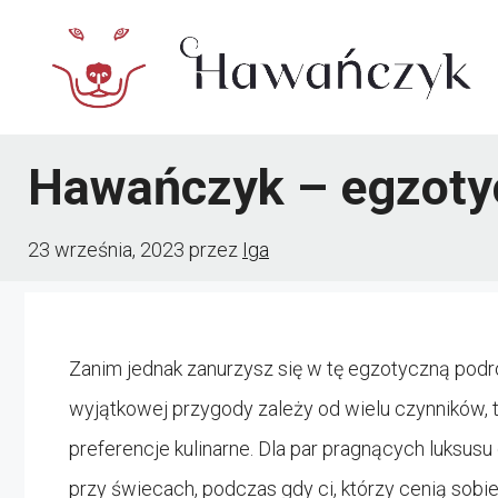
Przejdź
do
treści
Hawańczyk – egzotyc
23 września, 2023
przez
Iga
Zanim jednak zanurzysz się w tę egzotyczną podr
wyjątkowej przygody zależy od wielu czynników, t
preferencje kulinarne. Dla par pragnących luksus
przy świecach, podczas gdy ci, którzy cenią sobi