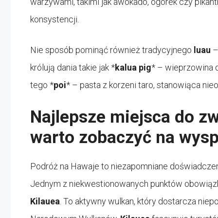
warzywami, takimi jak awokado, ogórek czy pikant
konsystencji.
Nie sposób pominąć również tradycyjnego
luau
–
królują dania takie jak *
kalua pig
* – wieprzowina 
tego *
poi
* – pasta z korzeni taro, stanowiąca ni
Najlepsze miejsca do z
warto zobaczyć na wys
Podróż na Hawaje to niezapomniane doświadczenie,
Jednym z niekwestionowanych punktów obowiązk
Kilauea
. To aktywny wulkan, który dostarcza nie