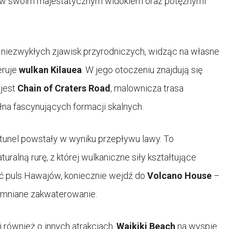
ów swoim majestatycznym widokiem oraz potężnymi
 niezwykłych zjawisk przyrodniczych, widząc na własne
eruje
wulkan Kilauea
. W jego otoczeniu znajdują się
 jest
Chain of Craters Road
, malownicza trasa
na fascynujących formacji skalnych.
tunel powstały w wyniku przepływu lawy. To
ralną rurę, z której wulkaniczne siły kształtujące
ć puls Hawajów, koniecznie wejdź do
Volcano House
–
pomniane zakwaterowanie.
 również o innych atrakcjach.
Waikiki Beach
na wyspie