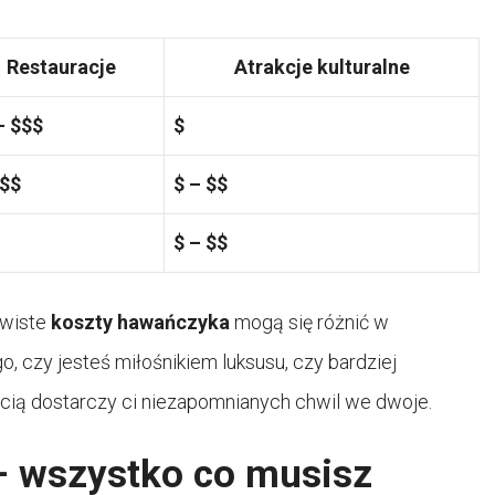
Restauracje
Atrakcje kulturalne
– $$$
$
 $$
$ – $$
$ – $$
ywiste
koszty hawańczyka
mogą się różnić w
o, czy jesteś miłośnikiem luksusu, czy bardziej
ią dostarczy ci niezapomnianych chwil we dwoje.
– wszystko co musisz