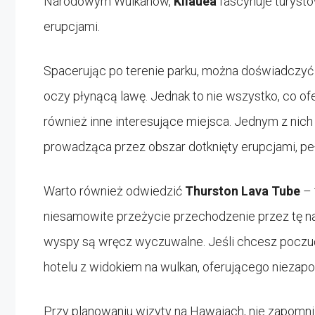
Narodowym Wulkanów,
Kilauea
fascynuje turyst
erupcjami.
Spacerując po terenie parku, można doświadczyć
oczy płynącą lawę. Jednak to nie wszystko, co of
również inne interesujące miejsca. Jednym z nich
prowadząca przez obszar dotknięty erupcjami, peł
Warto również odwiedzić
Thurston Lava Tube
– 
niesamowite przeżycie przechodzenie przez tę natu
wyspy są wręcz wyczuwalne. Jeśli chcesz poczu
hotelu z widokiem na wulkan, oferującego nieza
Przy planowaniu wizyty na Hawajach, nie zapomnij