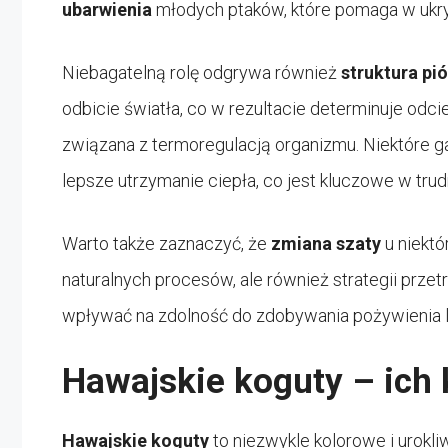
ubarwienia
młodych ptaków, które pomaga w ukryw
Niebagatelną rolę odgrywa również
struktura pió
odbicie światła, co w rezultacie determinuje odc
związana z termoregulacją organizmu. Niektóre ga
lepsze utrzymanie ciepła, co jest kluczowe w tr
Warto także zaznaczyć, że
zmiana szaty
u niektó
naturalnych procesów, ale również strategii przet
wpływać na zdolność do zdobywania pożywienia l
Hawajskie koguty – ich 
Hawajskie koguty
to niezwykle kolorowe i urokli