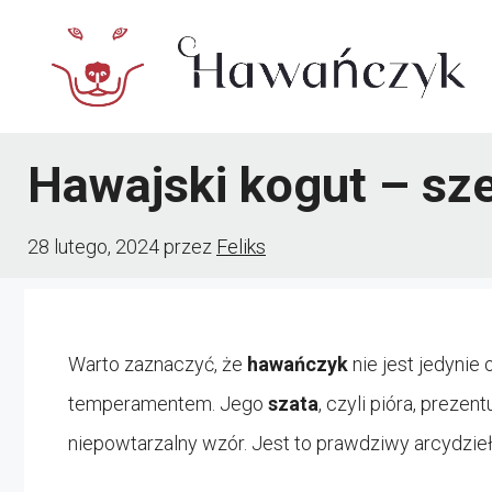
Przejdź
do
treści
Hawajski kogut – sz
28 lutego, 2024
przez
Feliks
Warto zaznaczyć, że
hawańczyk
nie jest jedynie
temperamentem. Jego
szata
, czyli pióra, preze
niepowtarzalny wzór. Jest to prawdziwy arcydzie