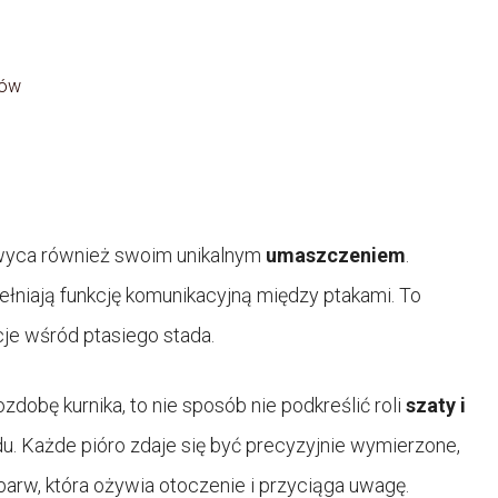
tów
yca również swoim unikalnym
umaszczeniem
.
pełniają funkcję komunikacyjną między ptakami. To
cje wśród ptasiego stada.
ozdobę kurnika, to nie sposób nie podkreślić roli
szaty i
 Każde pióro zdaje się być precyzyjnie wymierzone,
arw, która ożywia otoczenie i przyciąga uwagę.