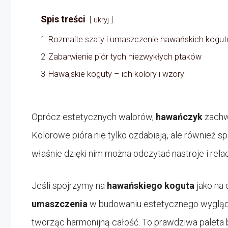
Spis treści
ukryj
1
Rozmaite szaty i umaszczenie hawańskich kogu
2
Zabarwienie piór tych niezwykłych ptaków
3
Hawajskie koguty – ich kolory i wzory
Oprócz estetycznych walorów,
hawańczyk
zachw
Kolorowe pióra nie tylko ozdabiają, ale również s
właśnie dzięki nim można odczytać nastroje i rela
Jeśli spojrzymy na
hawańskiego koguta
jako na 
umaszczenia
w budowaniu estetycznego wyglądu.
tworząc harmonijną całość. To prawdziwa paleta b