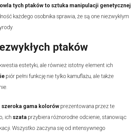
wla tych ptaków to sztuka manipulacji genetycznej
lność każdego osobnika sprawia, że są one niezwykłym
yrody.
niezwykłych ptaków
 kwestia estetyki, ale również istotny element ich
ie
piór pełni funkcję nie tylko kamuflażu, ale także
ie.
t
szeroka gama kolorów
prezentowana przez te
o, ich
szata
przybiera różnorodne odcienie, stanowiąc
ikacji. Wszystko zaczyna się od intensywnego