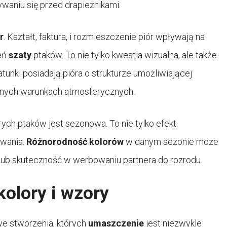
aniu się przed drapieżnikami.
r
. Kształt, faktura, i rozmieszczenie piór wpływają na
ień
szaty
ptaków. To nie tylko kwestia wizualna, ale także
tunki posiadają pióra o strukturze umożliwiającej
udnych warunkach atmosferycznych.
rych ptaków jest sezonowa. To nie tylko efekt
rwania.
Różnorodność kolorów
w danym sezonie może
ub skuteczność w werbowaniu partnera do rozrodu.
kolory i wzory
we stworzenia, których
umaszczenie
jest niezwykle