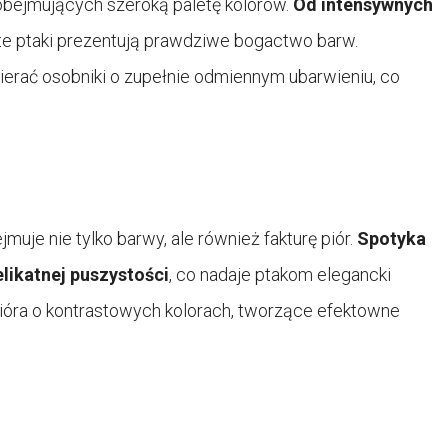
obejmujących szeroką paletę kolorów.
Od intensywnych
te ptaki prezentują prawdziwe bogactwo barw.
ierać osobniki o zupełnie odmiennym ubarwieniu, co
je nie tylko barwy, ale również fakturę piór.
Spotyka
delikatnej puszystości
, co nadaje ptakom elegancki
ióra o kontrastowych kolorach, tworzące efektowne