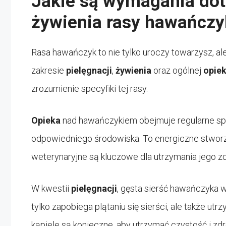
Jakie są wymagania doty
żywienia rasy hawańczy
Rasa hawańczyk to nie tylko uroczy towarzysz, al
zakresie
pielęgnacji
,
żywienia
oraz ogólnej
opiek
zrozumienie specyfiki tej rasy.
Opieka
nad hawańczykiem obejmuje regularne spa
odpowiedniego środowiska. To energiczne stworz
weterynaryjne są kluczowe dla utrzymania jego z
W kwestii
pielęgnacji
, gęsta sierść hawańczyka 
tylko zapobiega plątaniu się sierści, ale także ut
kąpiele są konieczne, aby utrzymać czystość i zdr