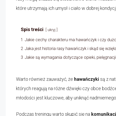
które utrzymają ich umysł i ciało w dobrej kondycji
Spis treści
ukryj
1
Jakie cechy charakteru ma hawańczyk i czy duż
2
Jaka jest historia rasy hawańczyk i skąd się wzięł
3
Jakie są wymagania dotyczące opieki, pielęgnacji
Warto również zauważyć, że
hawańczyki
są z na
których reagują na różne dźwięki czy obce bodźc
młodości jest kluczowe, aby uniknąć nadmiernego
Podczas treningu warto skupić się na
komunikacji