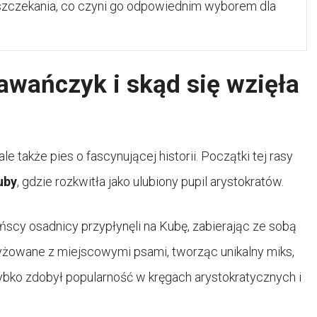
szczekania, co czyni go odpowiednim wyborem dla
hawańczyk i skąd się wzięła
le także pies o fascynującej historii. Początki tej rasy
uby
, gdzie rozkwitła jako ulubiony pupil arystokratów.
pańscy osadnicy przypłynęli na Kubę, zabierając ze sobą
zyżowane z miejscowymi psami, tworząc unikalny miks,
zybko zdobył popularność w kręgach arystokratycznych i