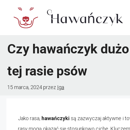
Przejdź
do
treści
Czy hawańczyk dużo 
tej rasie psów
15 marca, 2024
przez
Iga
Jako rasa,
hawańczyki
są zazwyczaj aktywne i to
rasy mogą okazać się stosunkowo ciche. Kluczem