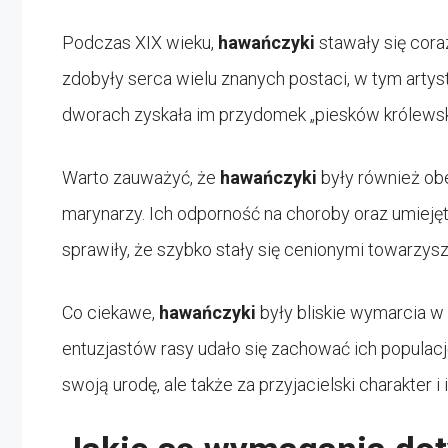
Podczas XIX wieku,
hawańczyki
stawały się coraz
zdobyły serca wielu znanych postaci, w tym artys
dworach zyskała im przydomek „piesków królewsk
Warto zauważyć, że
hawańczyki
były również obe
marynarzy. Ich odporność na choroby oraz umiej
sprawiły, że szybko stały się cenionymi towarzys
Co ciekawe,
hawańczyki
były bliskie wymarcia w o
entuzjastów rasy udało się zachować ich populację
swoją urodę, ale także za przyjacielski charakter i 