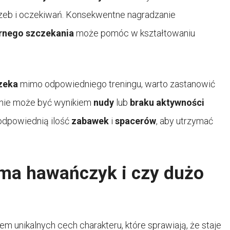
otrzeb i oczekiwań. Konsekwentne nagradzanie
rnego szczekania
może pomóc w kształtowaniu
zeka
mimo odpowiedniego treningu, warto zastanowić
anie może być wynikiem
nudy
lub
braku aktywności
 odpowiednią ilość
zabawek
i
spacerów
, aby utrzymać
 ma hawańczyk i czy dużo
m unikalnych cech charakteru, które sprawiają, że staje