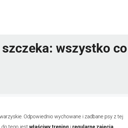
szczeka: wszystko co
warzyskie. Odpowiednio wychowane i zadbane psy z tej
 do tego jest
właściwy trening
i
regularne zajęcia
,