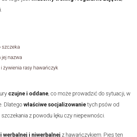
.
o szczeka
a jej nazwa
 i żywienia rasy hawańczyk
tury
czujne i oddane
, co może prowadzić do sytuacji, w
e. Dlatego
właściwe socjalizowanie
tych psów od
 szczekania z powodu lęku czy niepewności.
 werbalnej i niwerbalnej
z hawańczykiem. Pies ten