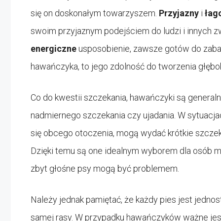
się on doskonałym towarzyszem.
Przyjazny
i
łag
swoim przyjaznym podejściem do ludzi i innych z
energiczne
usposobienie, zawsze gotów do zabaw
hawańczyka, to jego zdolność do tworzenia głębok
Co do kwestii szczekania, hawańczyki są general
nadmiernego szczekania czy ujadania. W sytuacja
się obcego otoczenia, mogą wydać krótkie szczekni
Dzięki temu są one idealnym wyborem dla osób m
zbyt głośne psy mogą być problemem.
Należy jednak pamiętać, że każdy pies jest jedno
samej rasy. W przypadku hawańczyków ważne jes