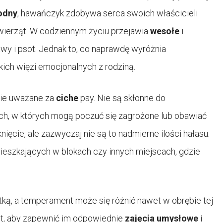
odny
, hawańczyk zdobywa serca swoich właścicieli
wierząt. W codziennym życiu przejawia
wesołe
i
y i psot. Jednak to, co naprawdę wyróżnia
ich więzi emocjonalnych z rodziną.
nie uważane za
ciche
psy. Nie są skłonne do
ch, w których mogą poczuć się zagrożone lub obawiać
ęcie, ale zazwyczaj nie są to nadmierne ilości hałasu.
ieszkających w blokach czy innych miejscach, gdzie
stką, a temperament może się różnić nawet w obrębie tej
t, aby zapewnić im odpowiednie
zajęcia umysłowe
i