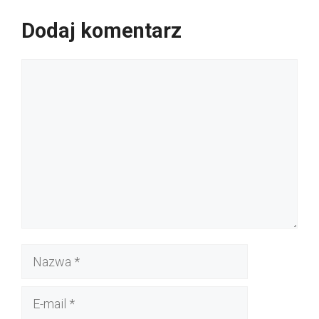
Dodaj komentarz
Komentarz
Nazwa
E-