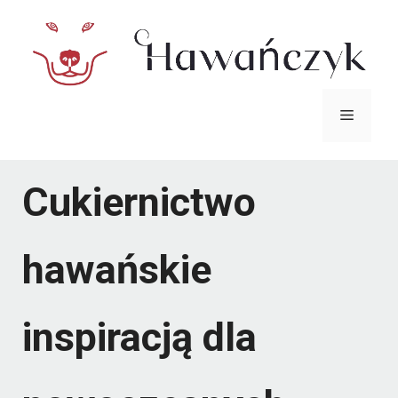
Przejdź
do
treści
Menu
Cukiernictwo
hawańskie
inspiracją dla