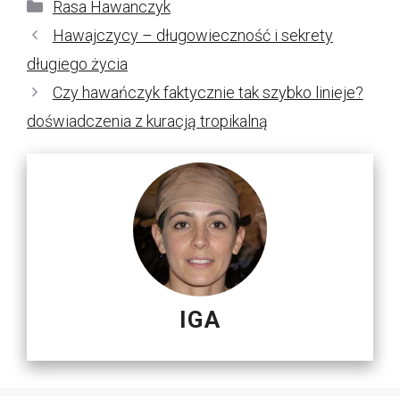
Kategorie
Rasa Hawanczyk
Hawajczycy – długowieczność i sekrety
długiego życia
Czy hawańczyk faktycznie tak szybko linieje?
doświadczenia z kuracją tropikalną
IGA